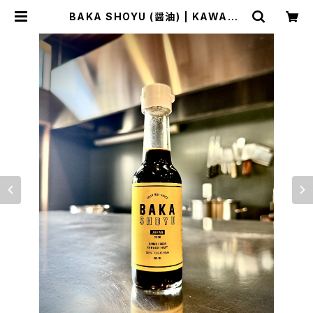
BAKA SHOYU (醤油) | KAWAZO
E FRUIT