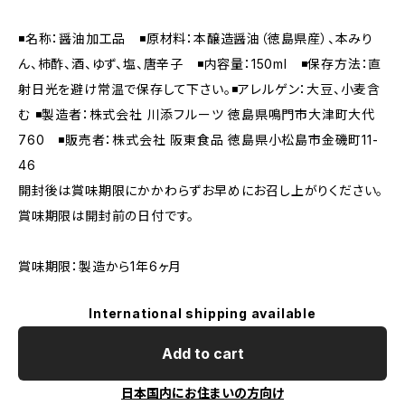
◾️名称：醤油加工品 ◾️原材料：本醸造醤油（徳島県産）、本みり
ん、柿酢、酒、ゆず、塩、唐辛子 ◾️内容量：150ml ◾️保存方法：直
射日光を避け常温で保存して下さい。◾️アレルゲン：大豆、小麦含
む ◾️製造者：株式会社 川添フルーツ 徳島県鳴門市大津町大代
760 ◾️販売者：株式会社 阪東食品 徳島県小松島市金磯町11-
46
開封後は賞味期限にかかわらずお早めにお召し上がりください。
賞味期限は開封前の日付です。
賞味期限：製造から1年6ヶ月
International shipping available
Add to cart
日本国内にお住まいの方向け